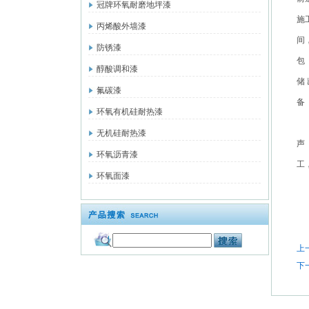
冠牌环氧耐磨地坪漆
施
丙烯酸外墙漆
间
防锈漆
包
醇酸调和漆
储 
氟碳漆
备
环氧有机硅耐热漆
无机硅耐热漆
声
环氧沥青漆
工
环氧面漆
上
下