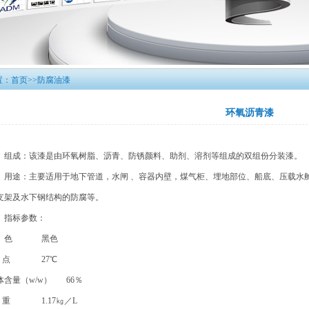
置：
首页
>>防腐油漆
环氧沥青漆
、组成：该漆是由环氧树脂、沥青、防锈颜料、助剂、溶剂等组成的双组份分装漆。
、用途：主要适用于地下管道，水闸 、容器内壁，煤气柜、埋地部位、船底、压载水
支架及水下钢结构的防腐等。
、指标参数：
 色 黑色
 点 27℃
体含量（w/w） 66％
 重 1.17㎏／L