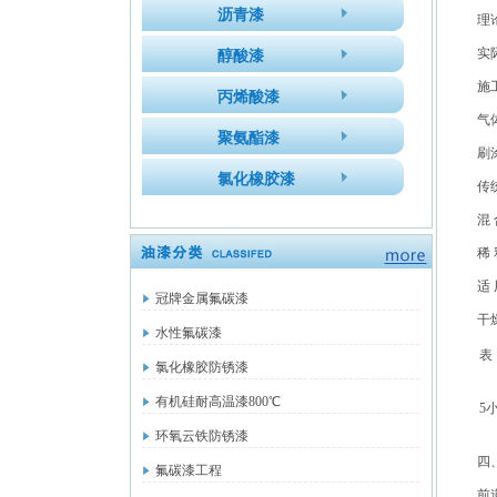
沥青漆
理
实
醇酸漆
施
丙烯酸漆
气
聚氨酯漆
刷
氯化橡胶漆
传
混
稀
适
冠牌金属氟碳漆
干
水性氟碳漆
表
氯化橡胶防锈漆
有机硅耐高温漆800℃
5
环氧云铁防锈漆
四
氟碳漆工程
前