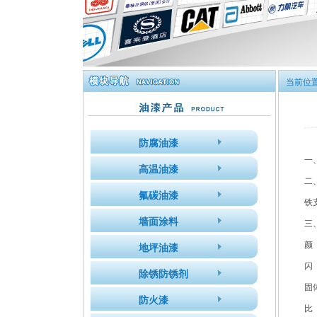
当前位
防腐油漆
一
高温油漆
二
氟碳油漆
铁
墙面涂料
三
颜
地坪油漆
闪
除锈防锈剂
固
防火漆
比