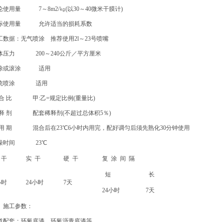
论使用量 7～8m2/㎏(以30～40微米干膜计)
际使用量 允许适当的损耗系数
工数据：无气喷涂 推荐使用2l～23号喷嘴
体压力 200～240公斤／平方厘米
涂或滚涂 适用
统喷涂 适用
 合 比 甲:乙=规定比例(重量比)
 释 剂 配套稀释剂(不超过总体积5％)
 用 期 混合后在23℃6小时内用完，配好调匀后须先熟化30分钟使用
燥时间 23℃
 干
实 干
硬 干
复 涂 间 隔
短
长
小时
24小时
7天
24小时
7天
、施工参数：
道配套：环氧底漆、环氧沥青底漆等。