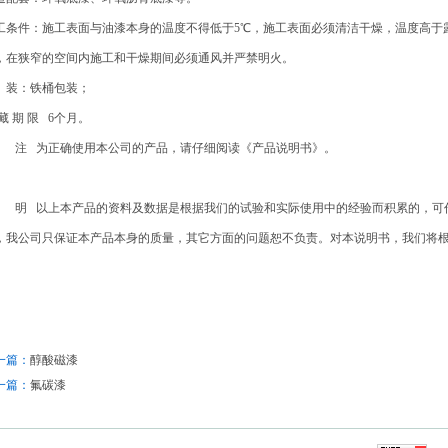
工条件：施工表面与油漆本身的温度不得低于5℃，施工表面必须清洁干燥，温度高于露
，在狭窄的空间内施工和干燥期间必须通风并严禁明火。
 装：铁桶包装；
藏 期 限 6个月。
 注 为正确使用本公司的产品，请仔细阅读《产品说明书》。
 明 以上本产品的资料及数据是根据我们的试验和实际使用中的经验而积累的，可
，我公司只保证本产品本身的质量，其它方面的问题恕不负责。对本说明书，我们将
一篇：
醇酸磁漆
一篇：
氟碳漆